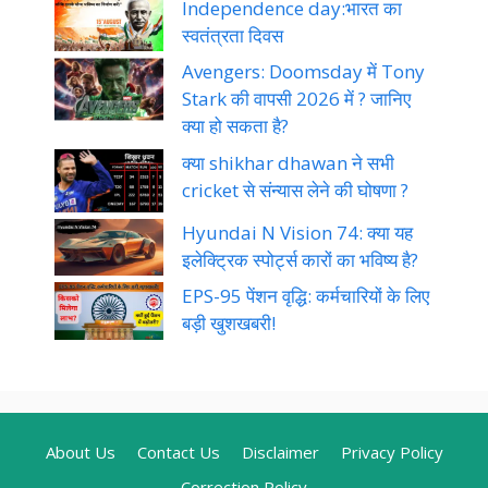
Independence day:भारत का
स्वतंत्रता दिवस
Avengers: Doomsday में Tony
Stark की वापसी 2026 में ? जानिए
क्या हो सकता है?
क्या shikhar dhawan ने सभी
cricket से संन्यास लेने की घोषणा ?
Hyundai N Vision 74: क्या यह
इलेक्ट्रिक स्पोर्ट्स कारों का भविष्य है?
EPS-95 पेंशन वृद्धि: कर्मचारियों के लिए
बड़ी खुशखबरी!
About Us
Contact Us
Disclaimer
Privacy Policy
Correction Policy