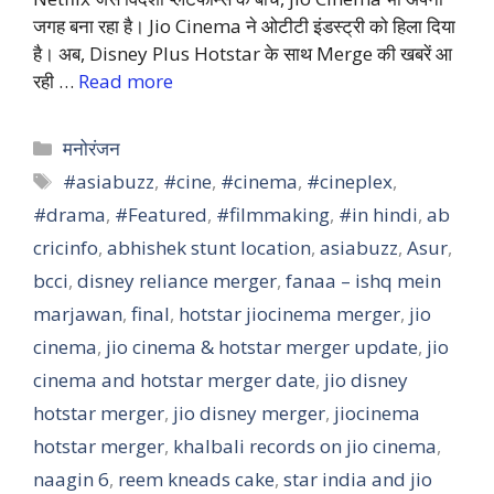
जगह बना रहा है। Jio Cinema ने ओटीटी इंडस्ट्री को हिला दिया
है। अब, Disney Plus Hotstar के साथ Merge की खबरें आ
रही …
Read more
Categories
मनोरंजन
Tags
#asiabuzz
,
#cine
,
#cinema
,
#cineplex
,
#drama
,
#Featured
,
#filmmaking
,
#in hindi
,
ab
cricinfo
,
abhishek stunt location
,
asiabuzz
,
Asur
,
bcci
,
disney reliance merger
,
fanaa – ishq mein
marjawan
,
final
,
hotstar jiocinema merger
,
jio
cinema
,
jio cinema & hotstar merger update
,
jio
cinema and hotstar merger date
,
jio disney
hotstar merger
,
jio disney merger
,
jiocinema
hotstar merger
,
khalbali records on jio cinema
,
naagin 6
,
reem kneads cake
,
star india and jio