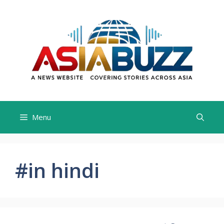
Skip
to
content
Menu
#in hindi