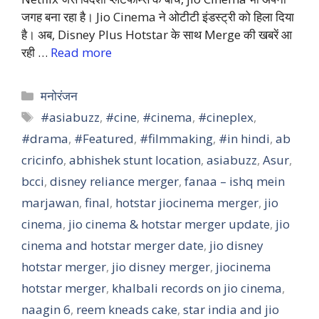
जगह बना रहा है। Jio Cinema ने ओटीटी इंडस्ट्री को हिला दिया
है। अब, Disney Plus Hotstar के साथ Merge की खबरें आ
रही …
Read more
Categories
मनोरंजन
Tags
#asiabuzz
,
#cine
,
#cinema
,
#cineplex
,
#drama
,
#Featured
,
#filmmaking
,
#in hindi
,
ab
cricinfo
,
abhishek stunt location
,
asiabuzz
,
Asur
,
bcci
,
disney reliance merger
,
fanaa – ishq mein
marjawan
,
final
,
hotstar jiocinema merger
,
jio
cinema
,
jio cinema & hotstar merger update
,
jio
cinema and hotstar merger date
,
jio disney
hotstar merger
,
jio disney merger
,
jiocinema
hotstar merger
,
khalbali records on jio cinema
,
naagin 6
,
reem kneads cake
,
star india and jio