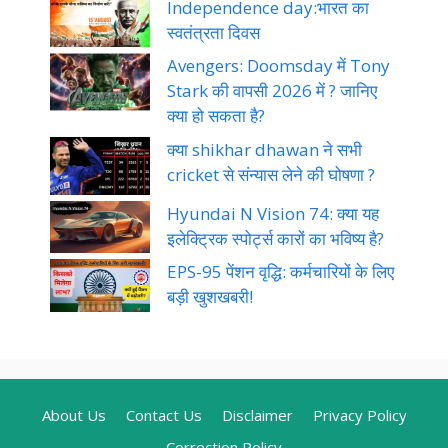
Independence day:भारत का
स्वतंत्रता दिवस
Avengers: Doomsday में Tony
Stark की वापसी 2026 में ? जानिए
क्या हो सकता है?
क्या shikhar dhawan ने सभी
cricket से संन्यास लेने की घोषणा ?
Hyundai N Vision 74: क्या यह
इलेक्ट्रिक स्पोर्ट्स कारों का भविष्य है?
EPS-95 पेंशन वृद्धि: कर्मचारियों के लिए
बड़ी खुशखबरी!
About Us
Contact Us
Disclaimer
Privacy Policy
Correction Policy