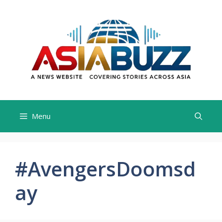
Skip
to
content
Menu
#AvengersDoomsd
ay