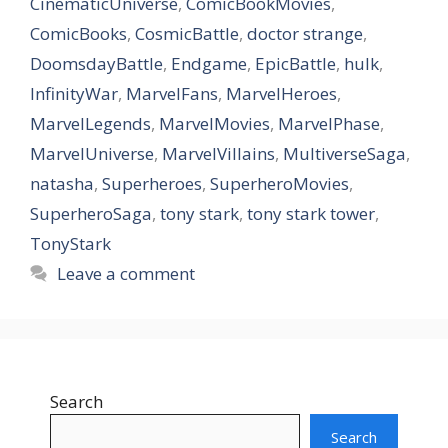
CinematicUniverse
,
ComicBookMovies
,
ComicBooks
,
CosmicBattle
,
doctor strange
,
DoomsdayBattle
,
Endgame
,
EpicBattle
,
hulk
,
InfinityWar
,
MarvelFans
,
MarvelHeroes
,
MarvelLegends
,
MarvelMovies
,
MarvelPhase
,
MarvelUniverse
,
MarvelVillains
,
MultiverseSaga
,
natasha
,
Superheroes
,
SuperheroMovies
,
SuperheroSaga
,
tony stark
,
tony stark tower
,
TonyStark
Leave a comment
Search
Search