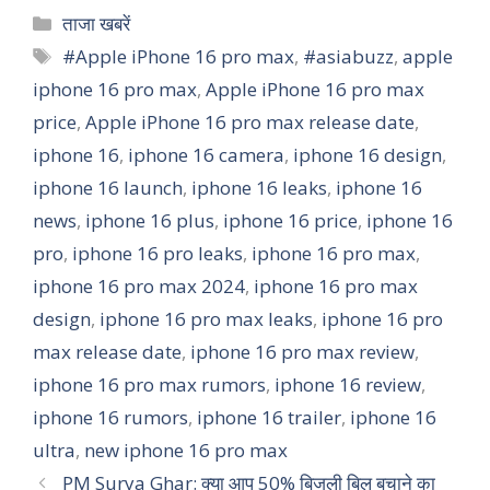
Categories
ताजा खबरें
Tags
#Apple iPhone 16 pro max
,
#asiabuzz
,
apple
iphone 16 pro max
,
Apple iPhone 16 pro max
price
,
Apple iPhone 16 pro max release date
,
iphone 16
,
iphone 16 camera
,
iphone 16 design
,
iphone 16 launch
,
iphone 16 leaks
,
iphone 16
news
,
iphone 16 plus
,
iphone 16 price
,
iphone 16
pro
,
iphone 16 pro leaks
,
iphone 16 pro max
,
iphone 16 pro max 2024
,
iphone 16 pro max
design
,
iphone 16 pro max leaks
,
iphone 16 pro
max release date
,
iphone 16 pro max review
,
iphone 16 pro max rumors
,
iphone 16 review
,
iphone 16 rumors
,
iphone 16 trailer
,
iphone 16
ultra
,
new iphone 16 pro max
PM Surya Ghar: क्या आप 50% बिजली बिल बचाने का